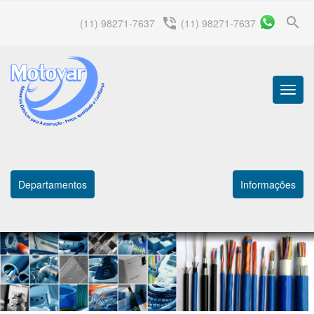
search
phone_in_talk
(11) 98271-7637
(11) 98271-7637
Menu
Princip
Departamentos
Informações