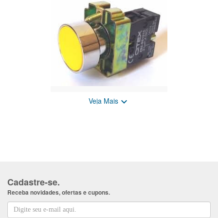
Veja Mais

Botão de comando faceado,
metálico, sem retenção, p/ furos
22mm, branco
R$ 12,82
Cadastre-se.
Receba novidades, ofertas e cupons.