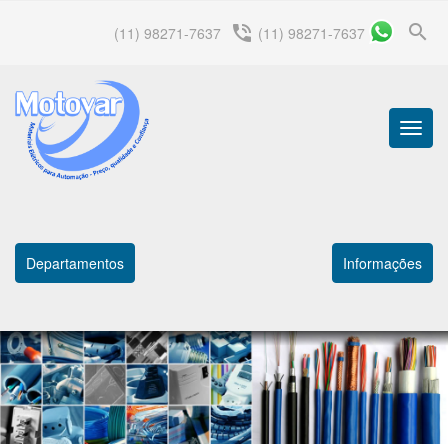
search
phone_in_talk
(11) 98271-7637
(11) 98271-7637
Menu
Princip
Departamentos
Informações